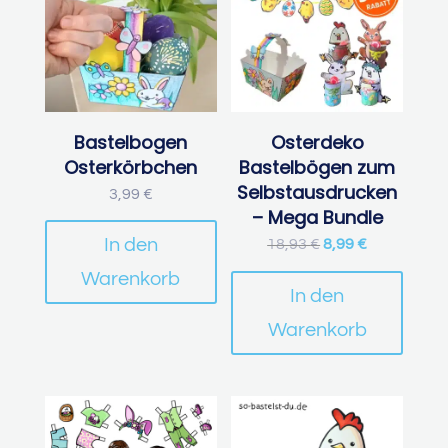
Bastelbogen
Osterdeko
Osterkörbchen
Bastelbögen zum
Selbstausdrucken
3,99
€
– Mega Bundle
In den
Ursprünglicher
Aktueller
18,93
€
8,99
€
Preis
Preis
war:
ist:
18,93 €
8,99 €.
Warenkorb
In den
Warenkorb