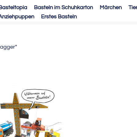
Basteltopia
Basteln im Schuhkarton
Märchen
Tie
Anziehpuppen
Erstes Basteln
Bagger“