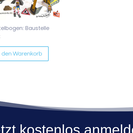
telbogen: Baustelle
€
n den Warenkorb
tzt kostenlos anmel