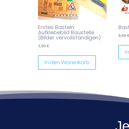
Erstes Basteln:
Bas
Aufklebebild Baustelle
9,99
(Bilder vervollständigen)
3,99
€
I
In den Warenkorb
Je