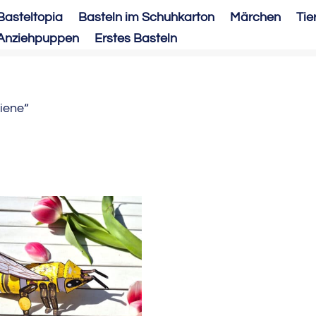
Basteltopia
Basteln im Schuhkarton
Märchen
Tie
Anziehpuppen
Erstes Basteln
iene“