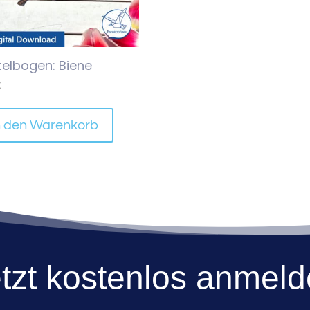
telbogen: Biene
€
n den Warenkorb
tzt kostenlos anmel