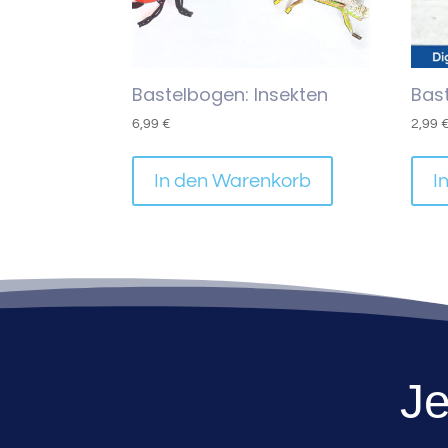
Bastelbogen: Insekten
Bas
6,99
€
2,99
In den Warenkorb
I
Je