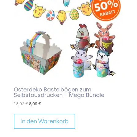
Osterdeko Bastelbögen zum
Selbstausdrucken – Mega Bundle
Ursprünglicher
Aktueller
18,93
€
8,99
€
Preis
Preis
war:
ist:
In den Warenkorb
18,93 €
8,99 €.