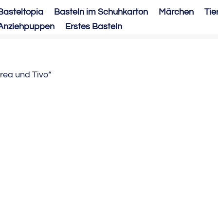
Basteltopia
Basteln im Schuhkarton
Märchen
Tie
Anziehpuppen
Erstes Basteln
rea und Tivo“