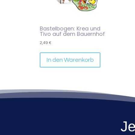
Bastelbogen: Krea und
Tivo auf dem Bauernhof
2,49
€
In den Warenkorb
Je