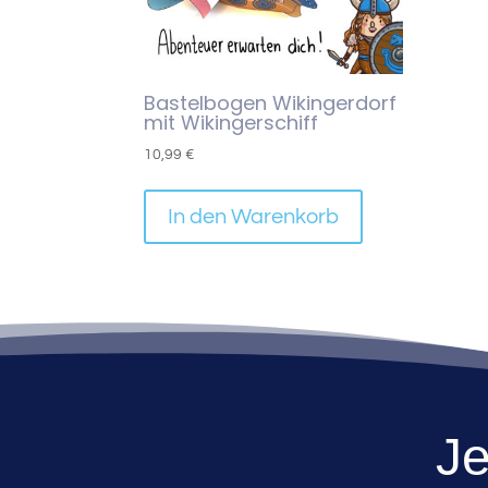
Bastelbogen Wikingerdorf
mit Wikingerschiff
10,99
€
In den Warenkorb
Je