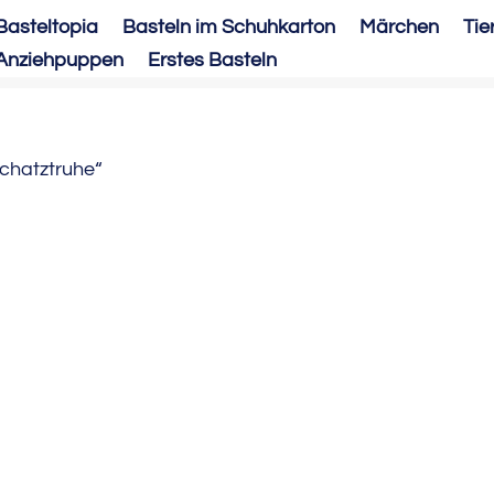
Basteltopia
Basteln im Schuhkarton
Märchen
Tie
Anziehpuppen
Erstes Basteln
Schatztruhe“