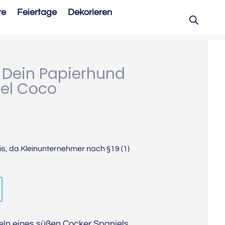
re
Feiertage
Dekorieren
 Dein Papierhund
el Coco
s, da Kleinunternehmer nach §19 (1)
ln eines süßen Cocker Spaniels,