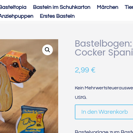
Basteltopia
Basteln im Schuhkarton
Märchen
Tie
Anziehpuppen
Erstes Basteln
Bastelbogen:
Cocker Spani
2,99
€
Kein Mehrwertsteuerauswei
UStG.
In den Warenkorb
Bastelvorlage zum Baste