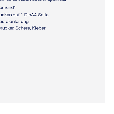
ierhund"
rucken
auf 1 DinA4-Seite
astelanleitung
Drucker, Schere, Kleber