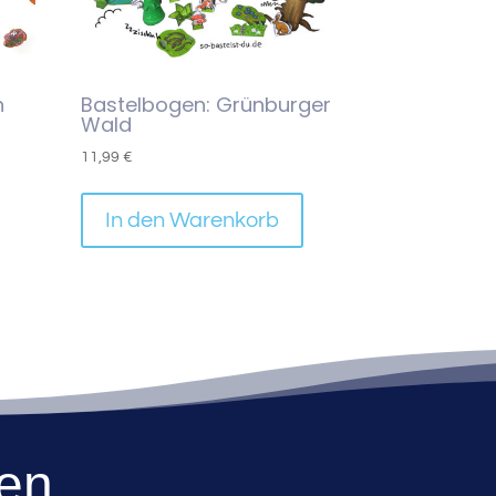
n
Bastelbogen: Grünburger
Wald
11,99
€
In den Warenkorb
den