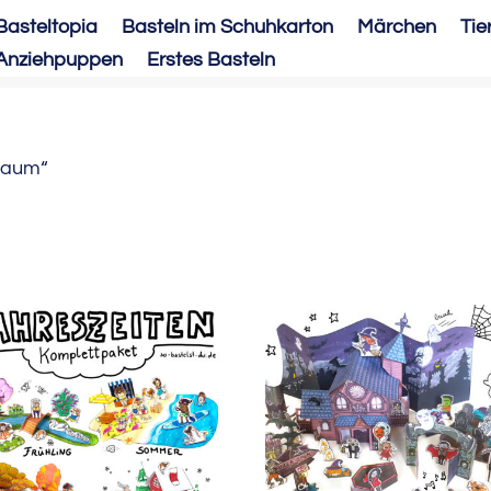
Basteltopia
Basteln im Schuhkarton
Märchen
Tie
Anziehpuppen
Erstes Basteln
„Baum“