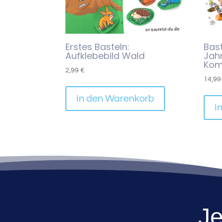
Erstes Basteln:
Bas
Aufklebebild Wald
Jah
Kom
2,99
€
14,9
In den Warenkorb
I
Je