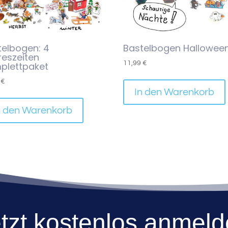
telbogen: 4
Bastelbogen Hallowee
reszeiten
11,99
€
plettpaket
9
€
In den Warenkorb
n den Warenkorb
tzt kostenlos anmel